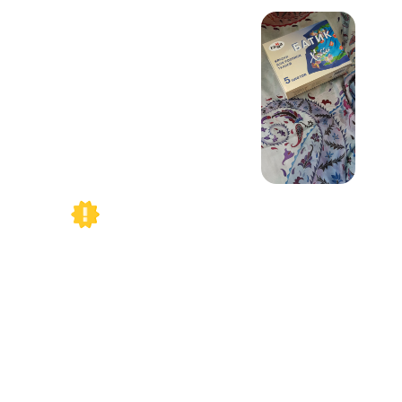
Приобретение своего
первого набора
качественных красок по
оптимальной цене.
Паро-закрепляемые красители (фирмы
"Гамма" с маркировкой "Хобби"). Это
наши основные краски,
приобретенного набора хватит для
росписи не только вашего первого
изделия, но и последующих работ.