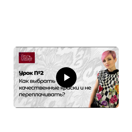
красители. Помимо набора
красок вам необходимо также
приобрести некоторые другие
расходные материалы и
инструменты.
Результат второго урока: