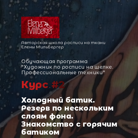
Авторская школа росписи на ткани
Елены Мильбергер
Обучающая программа
"Художник по росписи на шелке.
Профессиональные техники"
Курс #2
Холодный батик.
Резерв по нескольким
слоям фона.
Знакомство с горячим
батиком