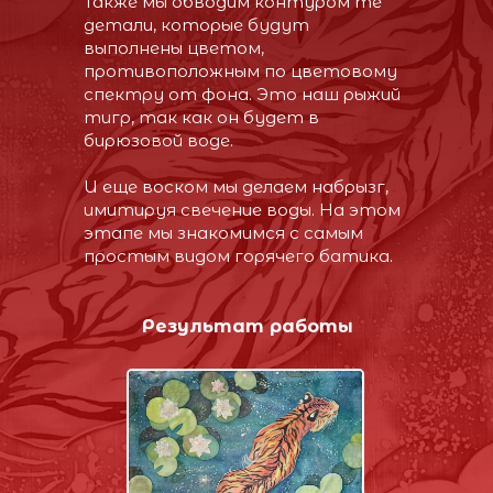
Также мы обводим контуром те
детали, которые будут
выполнены цветом,
противоположным по цветовому
спектру от фона. Это наш рыжий
тигр, так как он будет в
бирюзовой воде.
И еще воском мы делаем набрызг,
имитируя свечение воды. На этом
этапе мы знакомимся с самым
простым видом горячего батика.
Результат работы